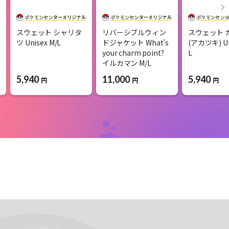
スウェット シャリタ
リバーシブルウィン
スウェット 
ツ Unisex M/L
ドジャケット What’s
(アカツキ) Un
your charm point?
L
イルカマン M/L
5,940
5,940
11,000
円
円
円