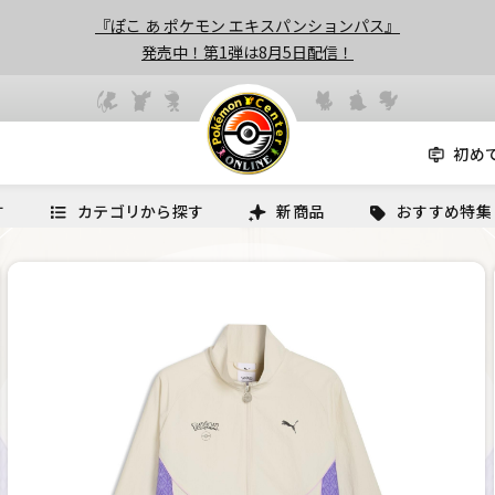
『ぽこ あ ポケモン エキスパンションパス』
発売中！第1弾は8月5日配信！
初め
す
カテゴリから探す
新商品
おすすめ特集