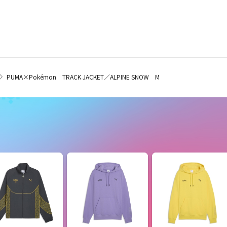
PUMA×Pokémon TRACK JACKET／ALPINE SNOW M