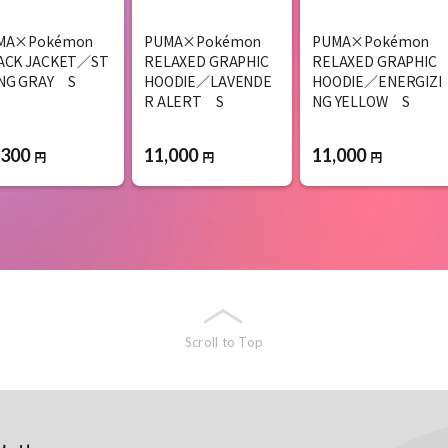
MA×Pokémon
PUMA×Pokémon
PUMA×Pokémon
ACK JACKET／ST
RELAXED GRAPHIC
RELAXED GRAPHIC
NG GRAY S
HOODIE／LAVENDE
HOODIE／ENERGIZI
R ALERT S
NG YELLOW S
,300
11,000
11,000
円
円
円
Scroll to Top