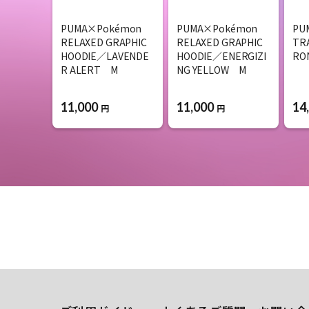
PUMA×Pokémon
PUMA×Pokémon
PU
RELAXED GRAPHIC
RELAXED GRAPHIC
TR
HOODIE／LAVENDE
HOODIE／ENERGIZI
RO
R ALERT M
NG YELLOW M
11,000
11,000
14
円
円