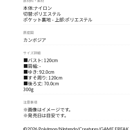
原材料・素材
本体:ナイロン
切替:ポリエステル
ポケット裏地 - 上部:ポリエステル
原産国
カンボジア
サイズ詳細
■バスト: 120cm
■肩幅: -
■ゆき: 92.0cm
■すそ周り: 120cm
■後ろ丈: 70.0cm
300g
注意事項
※画像はイメージです。
※発売日は目安です。
©2026 Pokémon/Nintendo/Creatures/GAME FREAK.