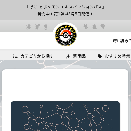
『ぽこ あ ポケモン エキスパンションパス』
発売中！第1弾は8月5日配信！
初め
す
カテゴリから探す
新商品
おすすめ特集