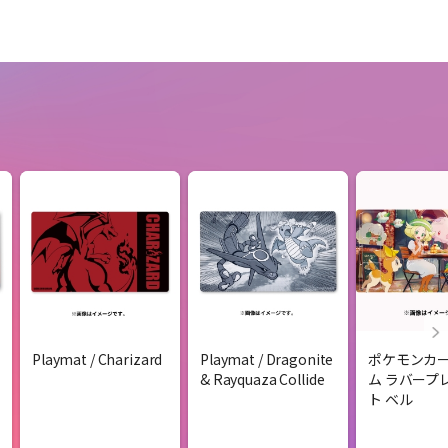
Playmat / Charizard
Playmat / Dragonite
ポケモンカ
& Rayquaza Collide
ム ラバープ
ト ベル