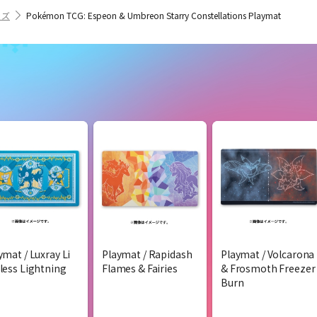
ッズ
Pokémon TCG: Espeon & Umbreon Starry Constellations Playmat
ymat / Luxray Li
Playmat / Rapidash
Playmat / Volcarona
less Lightning
Flames & Fairies
& Frosmoth Freezer
Burn