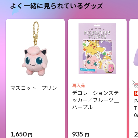
よく一緒に見られているグッズ
再入荷
マスコット プリン
デコレーションステ
ッカー／フルーツ＿
P
パープル
T
0
1,650
935
2
円
円