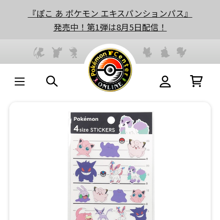
『ぽこ あ ポケモン エキスパンションパス』
発売中！第1弾は8月5日配信！