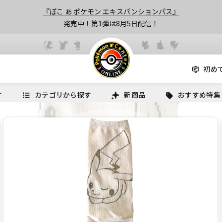
『ぽこ あ ポケモン エキスパンションパス』
発売中！第1弾は8月5日配信！
初め
す
カテゴリから探す
新商品
おすすめ特集