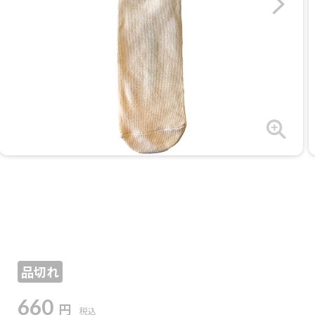
品切れ
660
円
税込