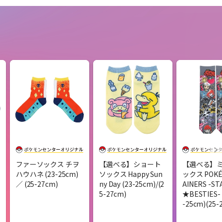
ファーソックス チヲ
【選べる】ショート
【選べる】
ハウハネ (23-25cm)
ソックス Happy Sun
ックス POKÉ
／ (25-27cm)
ny Day (23-25cm)/(2
AINERS -S
5-27cm)
★BESTIES-
-25cm)(25-