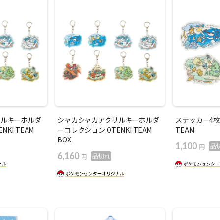
リルキーホルダ
シャカシャカアクリルキーホルダ
ステッカー4枚セ
KI TEAM
ーコレクション OTENKI TEAM
TEAM
BOX
1,100
円
品
6,160
円
品切れ