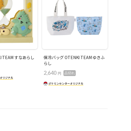
I TEAM すなあらし
保冷バッグ OTENKI TEAM ゆきふ
らし
2,640
円
品切れ