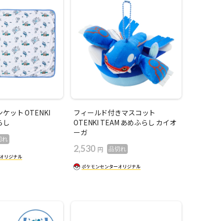
ット OTENKI
フィールド付きマスコット
らし
OTENKI TEAM あめふらし カイオ
ーガ
切れ
2,530
円
品切れ