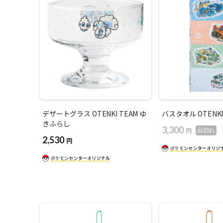
デザートグラス OTENKI TEAM ゆ
バスタオル OTENKI
きふらし
3,300
円
品切れ
2,530
円