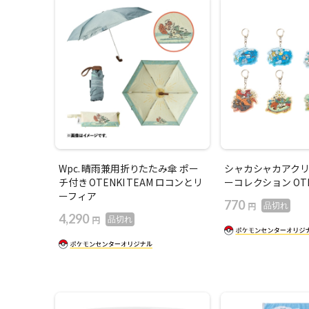
Wpc. 晴雨兼用折りたたみ傘 ポー
シャカシャカアク
チ付き OTENKI TEAM ロコンとリ
ーコレクション OTEN
ーフィア
770
円
品切れ
4,290
円
品切れ