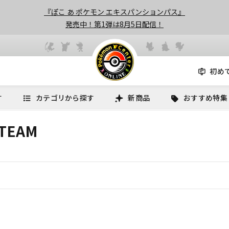
『ぽこ あ ポケモン エキスパンションパス』
発売中！第1弾は8月5日配信！
初め
す
カテゴリから探す
新商品
おすすめ特集
TEAM