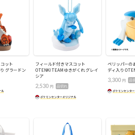
スコット
フィールド付きマスコット
ペリッパーの
ひでり グラードン
OTENKI TEAM ゆきがくれ グレイ
ディ入り OTEN
シア
3,300
円
品
2,530
円
品切れ