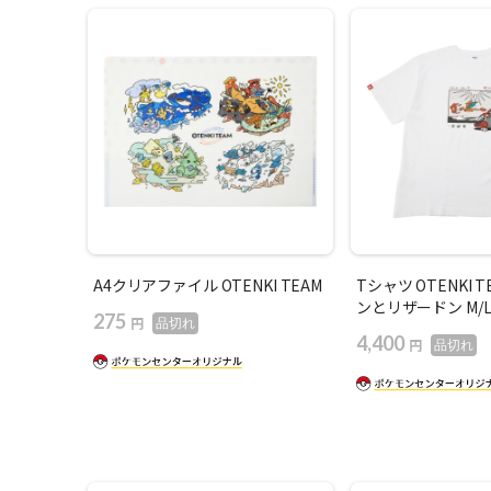
A4クリアファイル OTENKI TEAM
Tシャツ OTENKI 
ンとリザードン M/
275
円
品切れ
4,400
円
品切れ