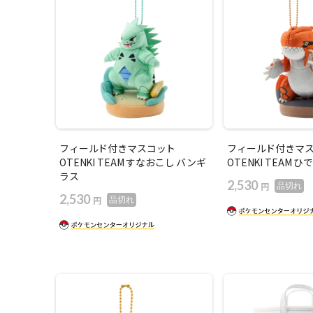
フィールド付きマスコット
フィールド付きマ
OTENKI TEAM すなおこし バンギ
OTENKI TEAM 
ラス
2,530
円
品切れ
2,530
円
品切れ