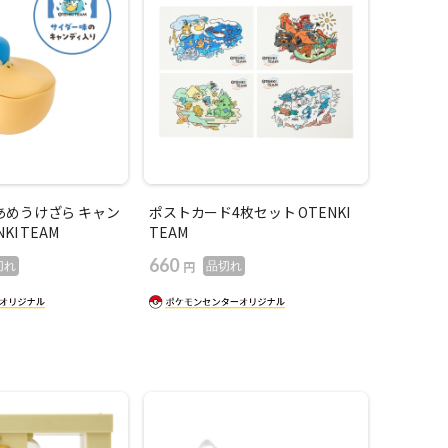
あめうけざら キャン
ポストカード4枚セット OTENKI
KI TEAM
TEAM
660
円
切れ
品切れ