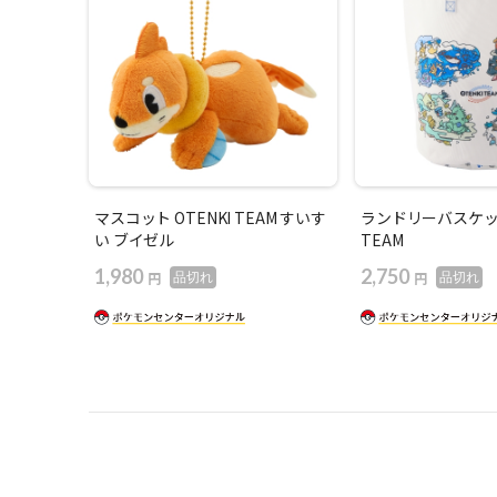
マスコット OTENKI TEAM すいす
ランドリーバスケット
い ブイゼル
TEAM
1,980
2,750
円
円
品切れ
品切れ