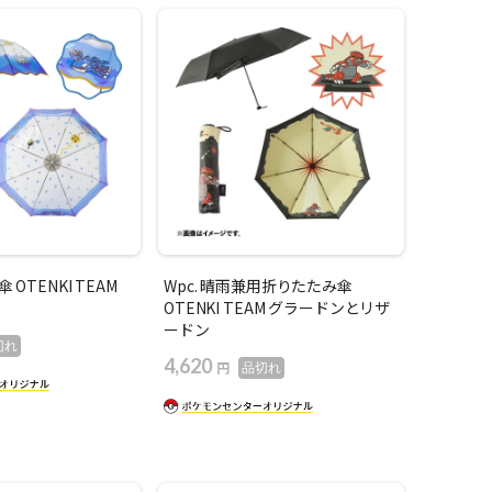
 OTENKI TEAM
Wpc. 晴雨兼用折りたたみ傘
OTENKI TEAM グラードンとリザ
ードン
切れ
4,620
円
品切れ