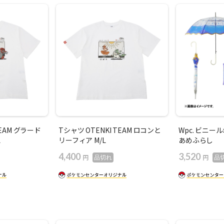
TEAM グラード
Tシャツ OTENKI TEAM ロコンと
Wpc. ビニール傘
L
リーフィア M/L
あめふらし
4,400
3,520
円
円
品切れ
品