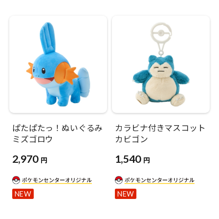
ぱたぱたっ！ぬいぐるみ
カラビナ付きマスコット
ミズゴロウ
カビゴン
2,970
1,540
円
円
NEW
NEW