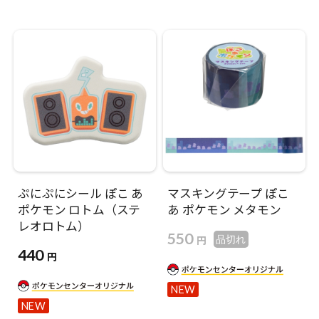
ぷにぷにシール ぽこ あ
マスキングテープ ぽこ
ポケモン ロトム（ステ
あ ポケモン メタモン
レオロトム）
550
円
品切れ
440
円
NEW
NEW