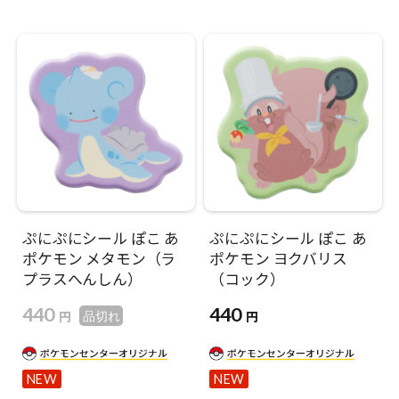
ぷにぷにシール ぽこ あ
ぷにぷにシール ぽこ あ
ポケモン メタモン（ラ
ポケモン ヨクバリス
プラスへんしん）
（コック）
440
440
円
円
品切れ
NEW
NEW