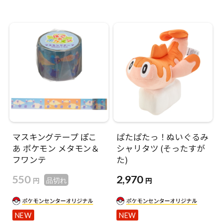
マスキングテープ ぽこ
ぱたぱたっ！ぬいぐるみ
あ ポケモン メタモン＆
シャリタツ (そったすが
フワンテ
た)
550
2,970
円
円
品切れ
NEW
NEW