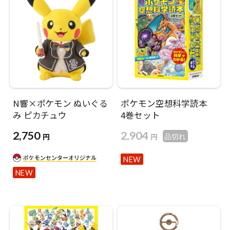
N響×ポケモン ぬいぐる
ポケモン空想科学読本
み ピカチュウ
4巻セット
2,750
2,904
円
円
品切れ
NEW
NEW