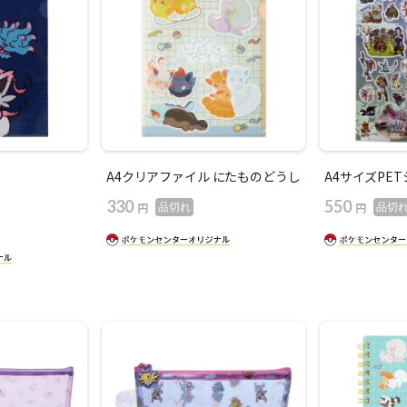
A4クリアファイル にたものどうし
A4サイズPETシ
330
550
円
円
品切れ
品切