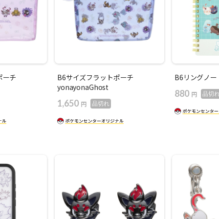
ポーチ
B6サイズフラットポーチ
B6リングノー
yonayonaGhost
880
円
品切
1,650
円
品切れ