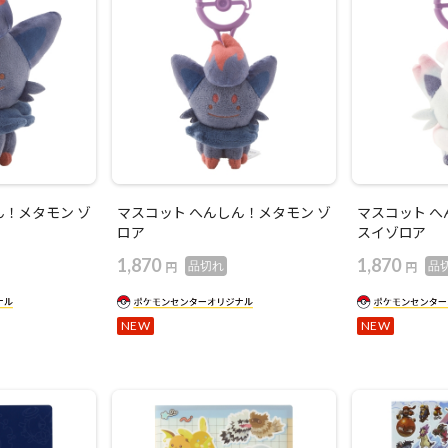
ん！メタモン ゾ
マスコット へんしん！メタモン ゾ
マスコット へ
ロア
スイゾロア
1,870
1,870
円
円
品切れ
品
NEW
NEW