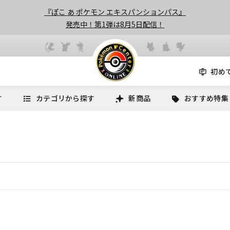
『ぽこ あ ポケモン エキスパンションパス』
発売中！第1弾は8月5日配信！
初め
す
カテゴリから探す
新商品
おすすめ特集