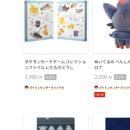
ポケモンカードゲーム コレクショ
ぬいぐるみ へんし
ンファイル にたものどうし
ロア
1,980
2,200
円
円
品切れ
品切れ
NEW