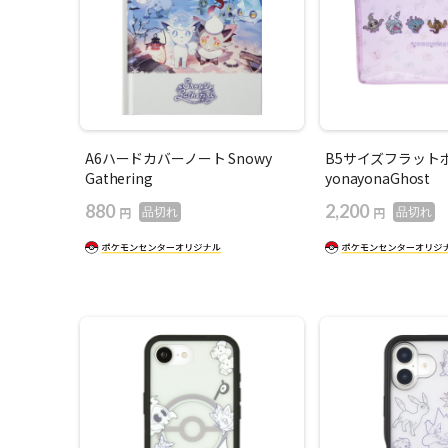
A6ハードカバーノート Snowy
B5サイズフラット
Gathering
yonayonaGhost
880
2,200
円
円
品切れ
品切れ