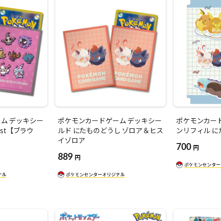
ム デッキシー
ポケモンカードゲーム デッキシー
ポケモンカー
host【ブラウ
ルド にたものどうし ゾロア＆ヒス
ンリフィル 
イゾロア
700
円
889
円