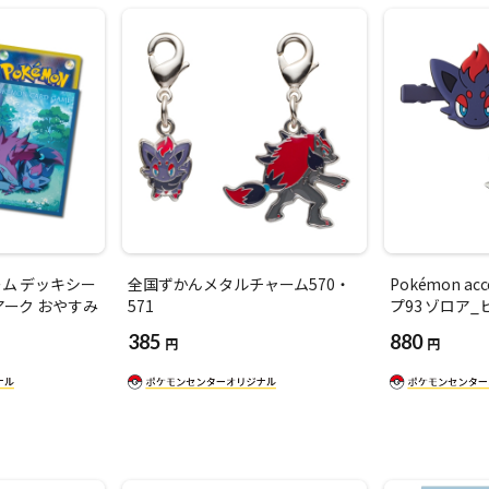
ム デッキシー
全国ずかんメタルチャーム570・
Pokémon ac
アーク おやすみ
571
プ93 ゾロア
385
880
円
円