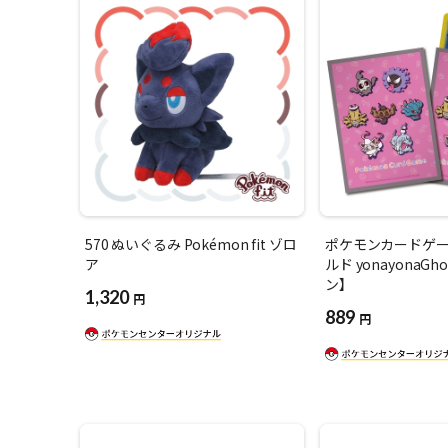
570 ぬいぐるみ Pokémon fit ゾロ
ポケモンカードゲー
ア
ルド yonayonaG
ン】
1,320
円
889
円