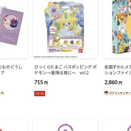
にたものどうし
びっくらたまご バスポッピング ポ
全国ずかんメ
ロア
ケモン ～星降る夜に～ vol.2
ションファイル
715
2,860
円
円
NEW