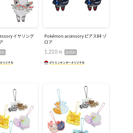
cessory イヤリング
Pokémon accessory ピアス84 ゾ
ア
ロア
1,210
円
切れ
品切れ