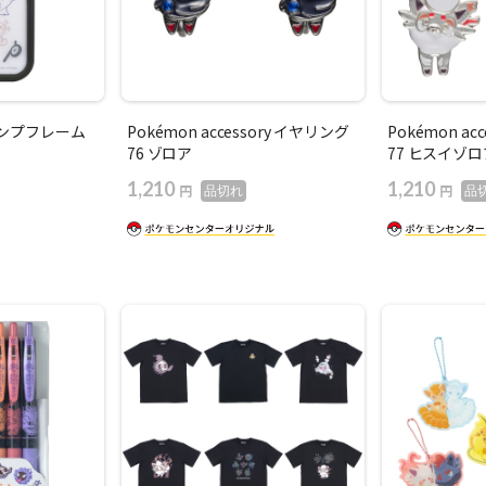
プランプフレーム
Pokémon accessory イヤリング
Pokémon ac
76 ゾロア
77 ヒスイゾロ
1,210
1,210
円
円
品切れ
品