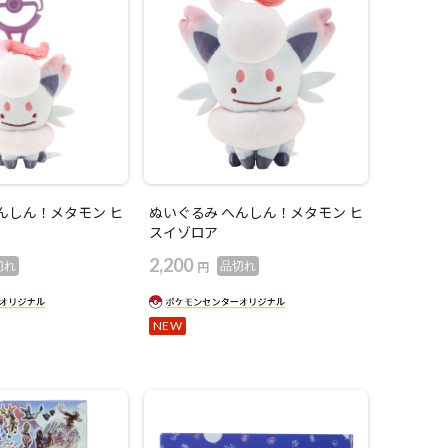
んしん！メタモン ヒ
ぬいぐるみ へんしん！メタモン ヒ
スイゾロア
2,200
円
切れ
品切れ
NEW