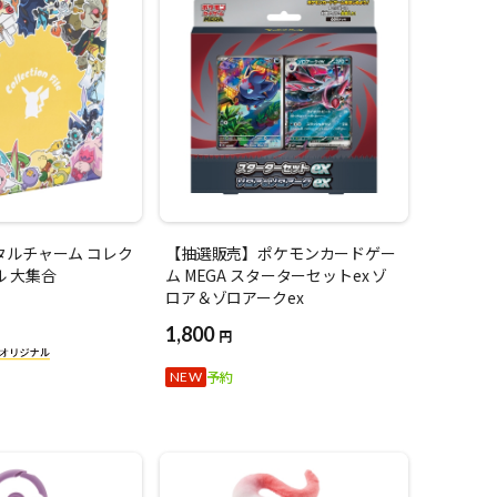
タルチャーム コレク
【抽選販売】ポケモンカードゲー
 大集合
ム MEGA スターターセットex ゾ
ロア＆ゾロアークex
1,800
円
予約
NEW