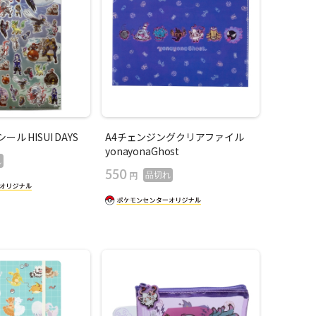
ール HISUI DAYS
A4チェンジングクリアファイル
yonayonaGhost
れ
550
円
品切れ