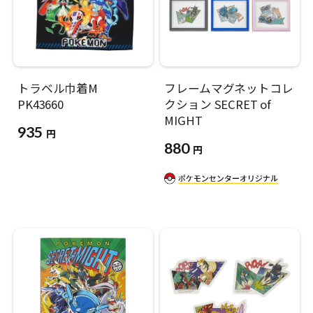
トラベル巾着M
フレームマグネットコレ
PK43660
クション SECRET of
MIGHT
935
円
880
円