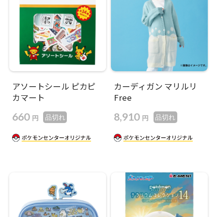
アソートシール ピカピ
カーディガン マリルリ
カマート
Free
660
8,910
円
円
品切れ
品切れ