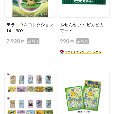
テラリウムコレクション
ふせんセット ピカピカ
14 BOX
マート
7,920
990
円
円
品切れ
品切れ