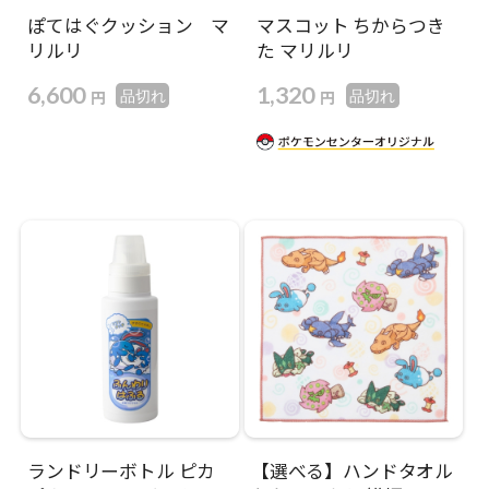
ぽてはぐクッション マ
マスコット ちからつき
リルリ
た マリルリ
6,600
1,320
円
円
品切れ
品切れ
ランドリーボトル ピカ
【選べる】ハンドタオル