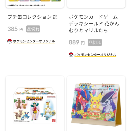
プチ缶コレクション 逃
ポケモンカードゲーム
デッキシールド 花かん
385
円
品切れ
むりとマリルたち
889
円
品切れ