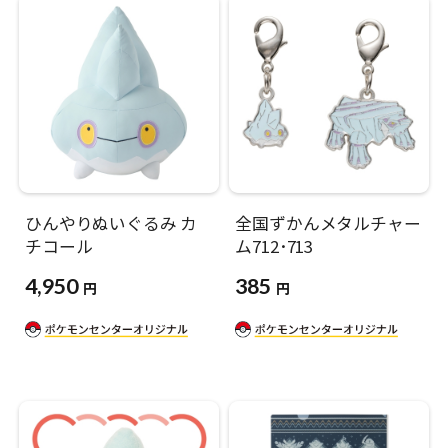
ひんやりぬいぐるみ カ
全国ずかんメタルチャー
チコール
ム712･713
4,950
385
円
円