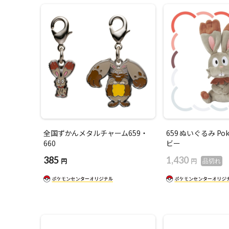
全国ずかんメタルチャーム659・
659 ぬいぐるみ Pok
660
ビー
385
1,430
円
円
品切れ