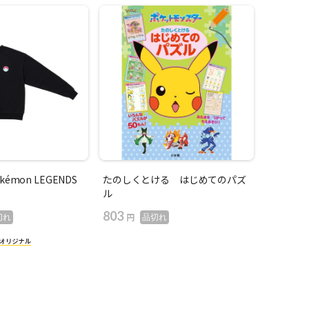
émon LEGENDS
たのしくとける はじめてのパズ
ル
803
円
切れ
品切れ