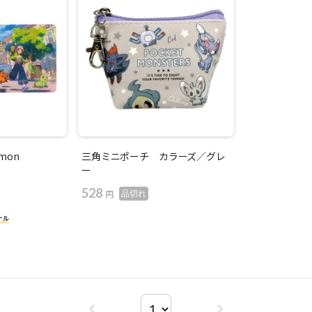
mon
三角ミニポーチ カラーズ／グレ
ー
528
円
品切れ