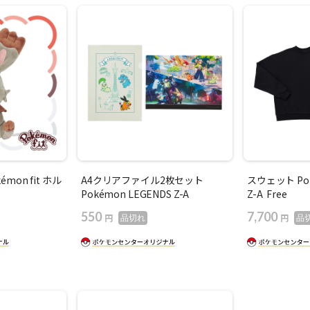
émon fit ホル
A4クリアファイル2枚セット
スウェット Pok
Pokémon LEGENDS Z-A
Z-A Free
550
7,700
円
円
品切れ
品