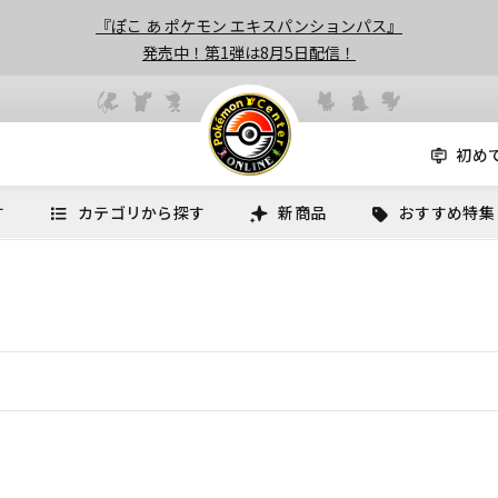
『ぽこ あ ポケモン エキスパンションパス』
発売中！第1弾は8月5日配信！
初め
す
カテゴリから探す
新商品
おすすめ特集