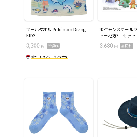
プールタオル Pokémon Diving
ポケモンスケール
KIDS
トー地方3 セット
3,300
3,630
円
円
品切れ
品切れ