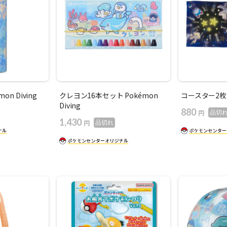
n Diving
クレヨン16本セット Pokémon
コースター2枚セッ
Diving
880
円
品切
1,430
円
品切れ