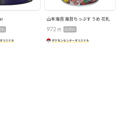
ar
山本海苔 海苔ちっぷす うめ 花札
972
円
切れ
品切れ