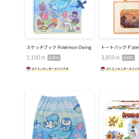
スケッチブック Pokémon Diving
トートバッグ P’ate
1,100
3,850
円
円
品切れ
品切れ