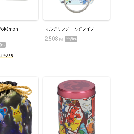
okémon
マルチリング みずタイプ
2,508
円
品切れ
切れ