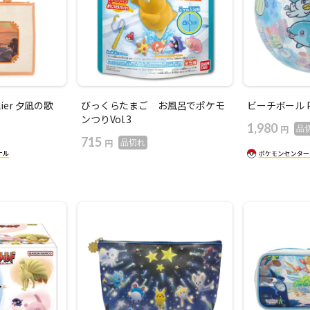
lier 夕凪の歌
びっくらたまご お風呂でポケモ
ビーチボール Po
ンつりVol.3
1,980
円
品
715
円
品切れ