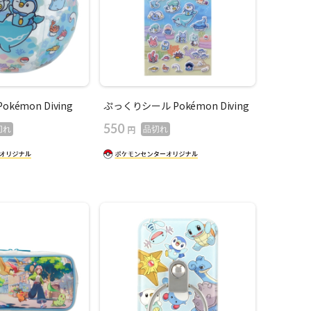
kémon Diving
ぷっくりシール Pokémon Diving
550
円
切れ
品切れ