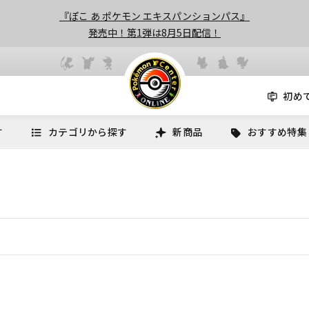
『ぽこ あ ポケモン エキスパンションパス』
発売中！第1弾は8月5日配信！
初め
す
カテゴリから探す
新商品
おすすめ特集