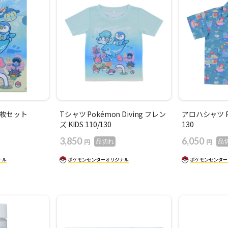
3枚セット
Tシャツ Pokémon Diving フレン
アロハシャツ Po
ズ KIDS 110/130
130
3,850
6,050
円
円
品切れ
品