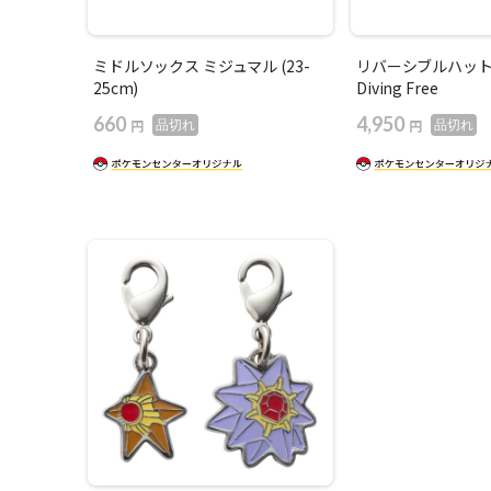
ミドルソックス ミジュマル (23-
リバーシブルハット 
25cm)
Diving Free
660
4,950
円
円
品切れ
品切れ