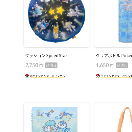
クッション Speed Star
クリアボトル Pokémo
2,750
1,650
円
円
品切れ
品切れ