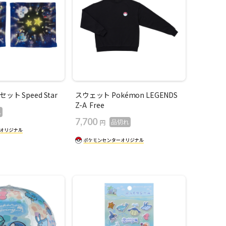
ト Speed Star
スウェット Pokémon LEGENDS
Z-A Free
れ
7,700
円
品切れ