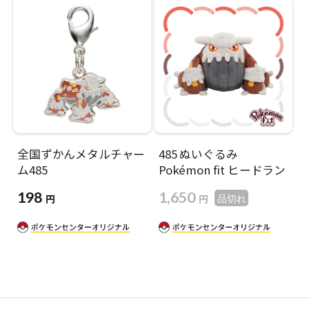
全国ずかんメタルチャー
485 ぬいぐるみ
ム485
Pokémon fit ヒードラン
198
1,650
円
円
品切れ