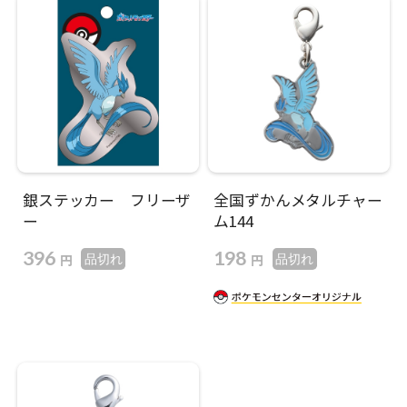
銀ステッカー フリーザ
全国ずかんメタルチャー
ー
ム144​
396
198
円
円
品切れ
品切れ