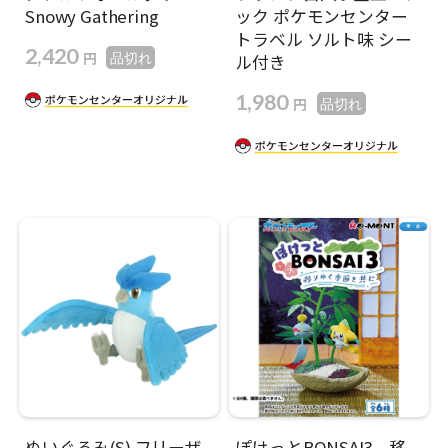
Snowy Gathering
ック ポケモンセンター
トラベル ソルト味 シー
2,420
円
品切れ
ル付き
1,980
円
品切れ
ぬいぐるみ(S) フリーザ
ぽけっとBONSAI3 移