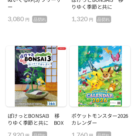
ー
りゆく季節と共に
3,080
1,320
円
円
品切れ
品切れ
ぽけっとBONSAI3 移
ポケットモンスター2026
りゆく季節と共に BOX
カレンダー
7,920
1,760
円
円
品切れ
品切れ