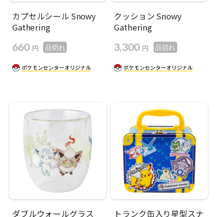
カプセルシール Snowy
クッション Snowy
Gathering
Gathering
660
3,300
円
円
品切れ
品切れ
ダブルウォールグラス
トランク缶入り星型スナ