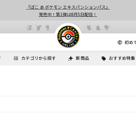
『ぽこ あ ポケモン エキスパンションパス』
発売中！第1弾は8月5日配信！
初め
す
カテゴリから探す
新商品
おすすめ特集