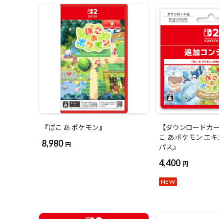
『ぽこ あ ポケモン』
【ダウンロードカ
こ あ ポケモン エ
8,980
円
パス』
4,400
円
NEW