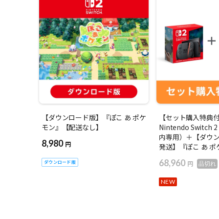
【ダウンロード版】『ぽこ あ ポケ
【セット購入特典
モン』【配送なし】
Nintendo Swit
内専用）＋【ダウ
8,980
円
発送】『ぽこ あ ポ
68,960
ダウンロード版
円
品切れ
NEW