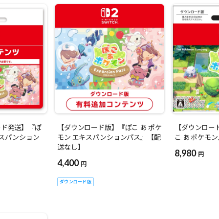
ード発送】『ぽ
【ダウンロード版】『ぽこ あ ポケ
【ダウンロー
キスパンション
モン エキスパンションパス』【配
こ あ ポケモ
送なし】
8,980
円
4,400
円
ダウンロード版