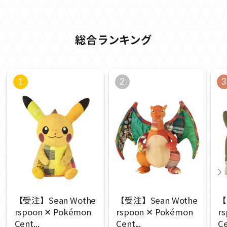
総合ランキング
1
2
3
【受注】Sean Wothe
【受注】Sean Wothe
【
rspoon ✕ Pokémon
rspoon ✕ Pokémon
r
Cent...
Cent...
Ce