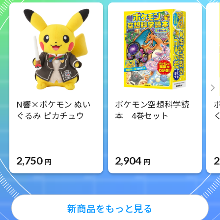
N響×ポケモン ぬい
ポケモン空想科学読
ぐるみ ピカチュウ
本 4巻セット
く
2,750
2,904
2
円
円
新商品をもっと見る