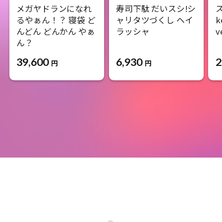
メガヤドランになれ
寿司下駄 だいスシ!シ
るやぁん！？ 寝袋 ど
ャリタツづくし ヘイ
k
んどん どんかん やぁ
ラッシャ
v
ん？
6,930
2
39,600
円
円